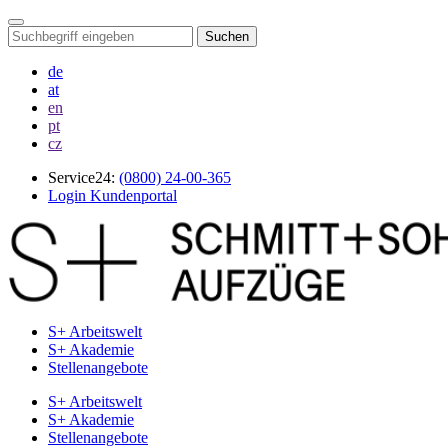
Suchen
de
at
en
pt
cz
Service24:
(0800) 24-00-365
Login Kundenportal
S+ Arbeitswelt
S+ Akademie
Stellenangebote
S+ Arbeitswelt
S+ Akademie
Stellenangebote