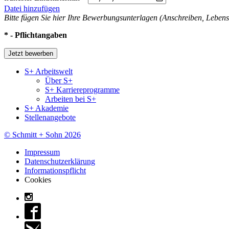
Datei hinzufügen
Bitte fügen Sie hier Ihre Bewerbungsunterlagen (Anschreiben, Lebens
* - Pflichtangaben
S+ Arbeitswelt
Über S+
S+ Karriereprogramme
Arbeiten bei S+
S+ Akademie
Stellenangebote
© Schmitt + Sohn 2026
Impressum
Datenschutzerklärung
Informationspflicht
Cookies