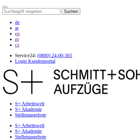
Suchen
de
at
en
pt
cz
Service24:
(0800) 24-00-365
Login Kundenportal
S+ Arbeitswelt
S+ Akademie
Stellenangebote
S+ Arbeitswelt
S+ Akademie
Stellenangebote