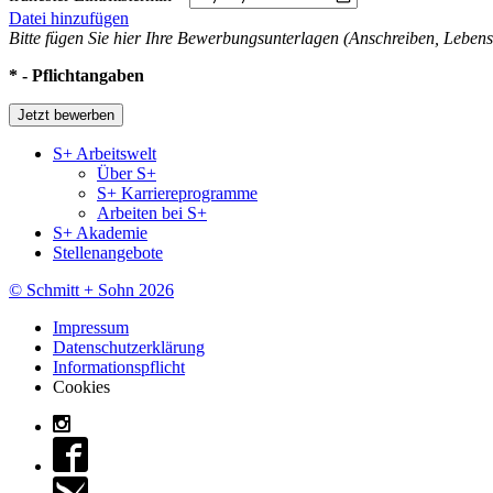
Datei hinzufügen
Bitte fügen Sie hier Ihre Bewerbungsunterlagen (Anschreiben, Lebens
* - Pflichtangaben
S+ Arbeitswelt
Über S+
S+ Karriereprogramme
Arbeiten bei S+
S+ Akademie
Stellenangebote
© Schmitt + Sohn 2026
Impressum
Datenschutzerklärung
Informationspflicht
Cookies