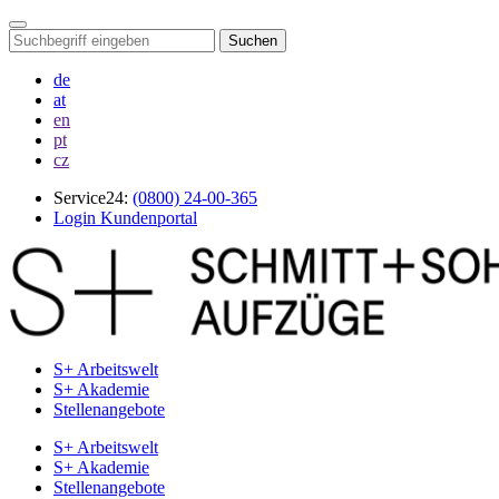
Suchen
de
at
en
pt
cz
Service24:
(0800) 24-00-365
Login Kundenportal
S+ Arbeitswelt
S+ Akademie
Stellenangebote
S+ Arbeitswelt
S+ Akademie
Stellenangebote