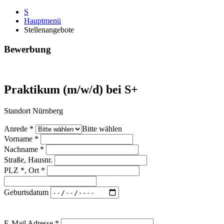
S
Hauptmenü
Stellenangebote
Bewerbung
Praktikum (m/w/d) bei S+
Standort Nürnberg
Anrede
*
Bitte wählen
Vorname
*
Nachname
*
Straße, Hausnr.
PLZ *, Ort
*
Geburtsdatum
E-Mail Adresse
*