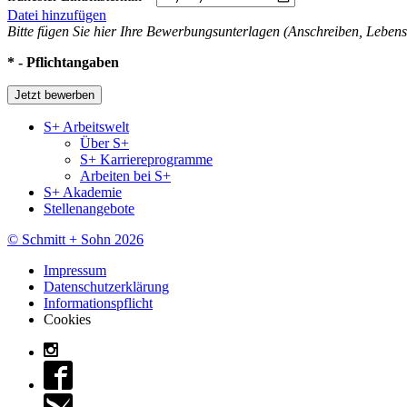
Datei hinzufügen
Bitte fügen Sie hier Ihre Bewerbungsunterlagen (Anschreiben, Lebens
* - Pflichtangaben
S+ Arbeitswelt
Über S+
S+ Karriereprogramme
Arbeiten bei S+
S+ Akademie
Stellenangebote
© Schmitt + Sohn 2026
Impressum
Datenschutzerklärung
Informationspflicht
Cookies