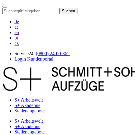
Suchen
de
at
en
pt
cz
Service24:
(0800) 24-00-365
Login Kundenportal
S+ Arbeitswelt
S+ Akademie
Stellenangebote
S+ Arbeitswelt
S+ Akademie
Stellenangebote