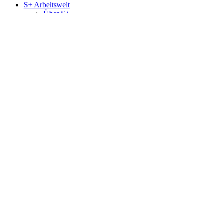
S+ Arbeitswelt
Über S+
S+ Karriereprogramme
Arbeiten bei S+
S+ Akademie
Stellenangebote
© Schmitt + Sohn 2026
Impressum
Datenschutzerklärung
Informationspflicht
Cookies