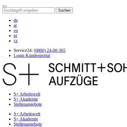
Suchen
de
at
en
pt
cz
Service24:
(0800) 24-00-365
Login Kundenportal
S+ Arbeitswelt
S+ Akademie
Stellenangebote
S+ Arbeitswelt
S+ Akademie
Stellenangebote