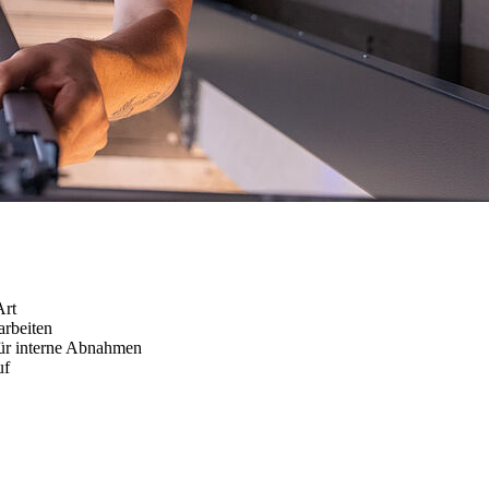
Art
arbeiten
für interne Abnahmen
uf