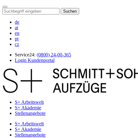
Suchen
de
at
en
pt
cz
Service24:
(0800) 24-00-365
Login Kundenportal
S+ Arbeitswelt
S+ Akademie
Stellenangebote
S+ Arbeitswelt
S+ Akademie
Stellenangebote