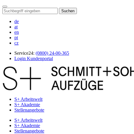
Suchen
de
at
en
pt
cz
Service24:
(0800) 24-00-365
Login Kundenportal
S+ Arbeitswelt
S+ Akademie
Stellenangebote
S+ Arbeitswelt
S+ Akademie
Stellenangebote