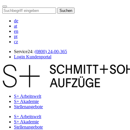
Suchen
de
at
en
pt
cz
Service24:
(0800) 24-00-365
Login Kundenportal
S+ Arbeitswelt
S+ Akademie
Stellenangebote
S+ Arbeitswelt
S+ Akademie
Stellenangebote