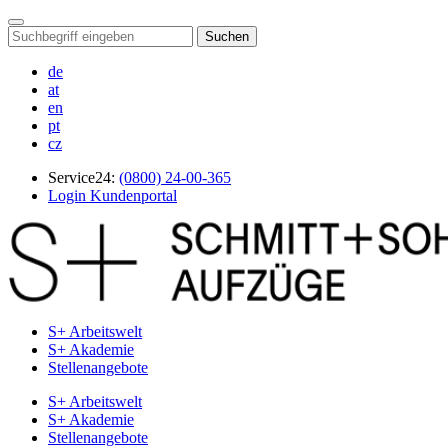
Suchen
de
at
en
pt
cz
Service24:
(0800) 24-00-365
Login Kundenportal
S+ Arbeitswelt
S+ Akademie
Stellenangebote
S+ Arbeitswelt
S+ Akademie
Stellenangebote