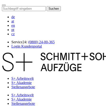
Suchen
de
at
en
pt
cz
Service24:
(0800) 24-00-365
Login Kundenportal
S+ Arbeitswelt
S+ Akademie
Stellenangebote
S+ Arbeitswelt
S+ Akademie
Stellenangebote