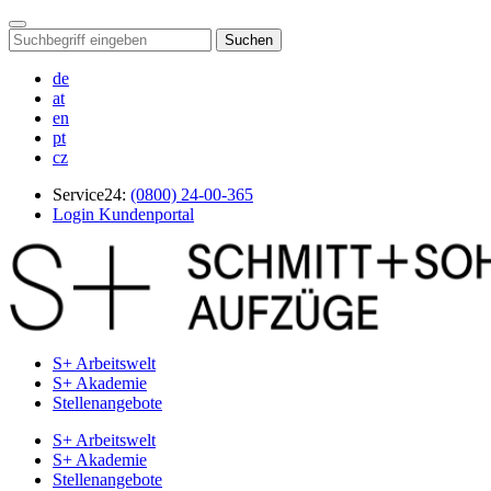
Suchen
de
at
en
pt
cz
Service24:
(0800) 24-00-365
Login Kundenportal
S+ Arbeitswelt
S+ Akademie
Stellenangebote
S+ Arbeitswelt
S+ Akademie
Stellenangebote