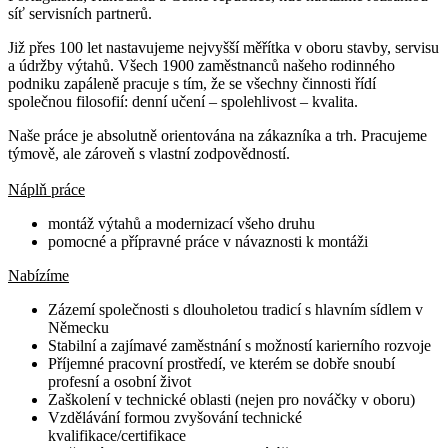
síť servisních partnerů.
Již přes 100 let nastavujeme nejvyšší měřítka v oboru stavby, servisu
a údržby výtahů. Všech 1900 zaměstnanců našeho rodinného
podniku zapáleně pracuje s tím, že se všechny činnosti řídí
společnou filosofií: denní učení – spolehlivost – kvalita.
Naše práce je absolutně orientována na zákazníka a trh. Pracujeme
týmově, ale zároveň s vlastní zodpovědností.
Náplň práce
montáž výtahů a modernizací všeho druhu
pomocné a přípravné práce v návaznosti k montáži
Nabízíme
Zázemí společnosti s dlouholetou tradicí s hlavním sídlem v
Německu
Stabilní a zajímavé zaměstnání s možností karierního rozvoje
Příjemné pracovní prostředí, ve kterém se dobře snoubí
profesní a osobní život
Zaškolení v technické oblasti (nejen pro nováčky v oboru)
Vzdělávání formou zvyšování technické
kvalifikace/certifikace