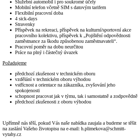
Služební automobil i pro soukromé účely
Mobilní telefon včetně SIM s datovým tarifem
Flexibilní pracovní doba
4 sick-days
Stravenky
Příspěvek na rekreaci, příspěvek na kulturní/sportovní akce
pracovního kolektivu, příspěvek k „Pojištění odpovědnosti
zaměstnance za škodu způsobenou zaměstnavateli“.
Pracovní poměr na dobu neurčitou
Práce na plný i částečný úvazek
Požadujeme
předchozí zkušenost v technickém oboru
vzdělání v technickém oboru výhodou
vstřícnost a orientace na zákazníka, zvyšování jeho
spokojenosti
schopnost pracovat jak v týmu, tak i samostatně a zodpovědně
předchozí zkušenosti z oboru výhodou
Upřímně nás těší, pokud Vás naše nabídka zaujala a budeme se těšit
na zaslání Vašeho životopisu na e-mail: h.plimekova@schmitt-
vytahy.cz